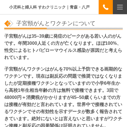
小児科と婦人科 すわクリニック｜青森・八戸
子宮頸がんとワクチンについて
子宮頸がんは35−39歳に発症のピークがある若い人のがん
です。年間3000人近くの方が亡くなります。ほぼ100%、
性交によるヒトパピローマウイルス感染が原因だと考えら
れています。
子宮頸がんワクチンはがんを70%以上予防できる画期的な
ワクチンです。現在は副反応の問題で推奨ではなくなりま
したが定期接種ワクチンとなっていますので小学6年生か
ら高校1年生相当年齢の方は無料で接種できます。3回で
48000円＋消費税がかかりますが45−50歳くらいまでの方
は接種が有効だと言われています。世界中で接種されてい
るワクチンでその有効性を示すデータが数多く報告されて
きています。絶対にないとは言えないと思いますがワクチ
ン接種と副反応の因果関係は証明されていません。